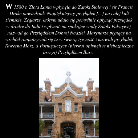
W
1580 r. Złota Łania wpłynęła do Zatoki Stołowej i sir Francis
Drake powiedział: Najpiękniejszy przylądek [...] na całej kuli
ziemskie. Żeglarze, którym udało się pomyślnie opłynąć przylądek
w drodze do Indii i wpłynąć na spokojne wody Zatoki Fałszywej,
nazwali go Przylądkiem Dobrej Nadziei. Marynarze płynący na
wschód zaopatrywali się tu w świeżą żywność i nazwali przylądek
Tawerną Mórz, a Portugalczycy (pierwsi opłynęli te niebezpieczne
brzegi) Przylądkiem Burz.