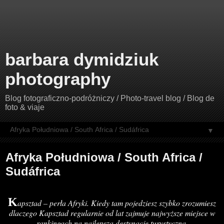
barbara dymidziuk
photography
Blog fotograficzno-podróżniczy / Photo-travel blog / Blog de
foto & viaje
▼
Afryka Południowa / South Africa /
Sudáfrica
K
apsztad – perła Afryki. Kiedy tam pojedziesz szybko zrozumiesz
dlaczego Kapsztad regularnie od lat zajmuje najwyższe miejsce w
rankingach na najlepszą destynację turystyczną.