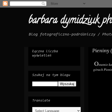
barbara dymidziuk p
Blog fotograficzno-podróżniczy / Phot
Pieniny 
Łączna liczba
wyświetleń
O
statnio k
górach Pienin
Szukaj na tym blogu
Translate