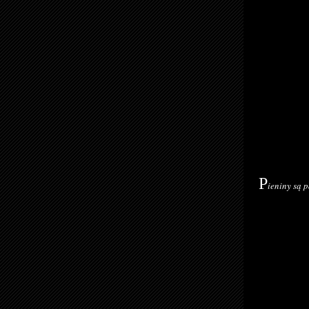
P
ieniny są 