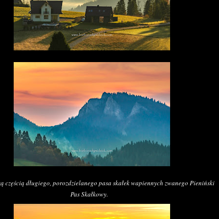
zą częścią długiego, porozdzielanego pasa skałek wapiennych zwanego Pieniński
Pas Skałkowy.