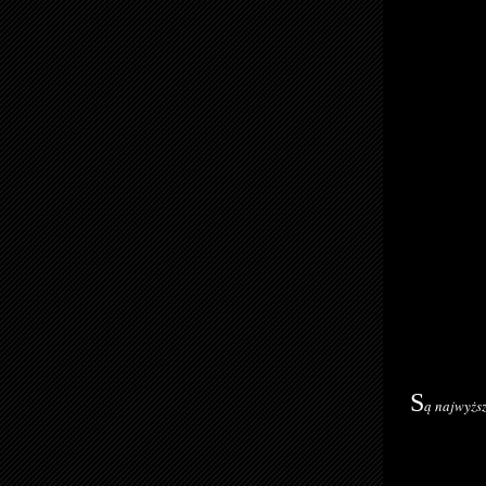
S
ą najwyżs