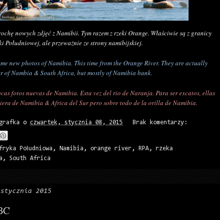
rochę nowych zdjęć z Namibii. Tym razem z rzeki Orange. Właściwie są z granicy
ki Południowej, ale przeważnie ze strony namibijskiej.
me new photos of Namibia. This time from the Orange River. They are actually
er of Nambia & South Africa, but mostly of Namibia bank.
cas fotos nuevas de Namibia. Esta vez del rio de Naranja. Para ser excatos, ellas
tiera de Namibia & Africa del Sur pero sobre todo de la orilla de Namibia.
grafka
o
czwartek, stycznia 08, 2015
Brak komentarzy:
fryka Południowa
,
Namibia
,
orange river
,
RPA
,
rzeka
a
,
South Africa
 stycznia 2015
 BC