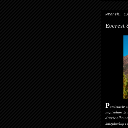
wtorek, 1
Everest
P
amiętacie c
napisałam, że 
drugie albo na
kalejdoskop i 