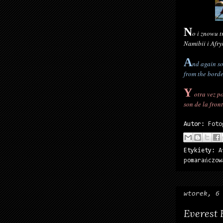
N
o i znowu t
Namibii i Afry
A
nd again so
from the bord
Y
otra vez po
son de la fron
Autor:
Foto
Etykiety:
A
pomarańczow
wtorek, 6
Everest