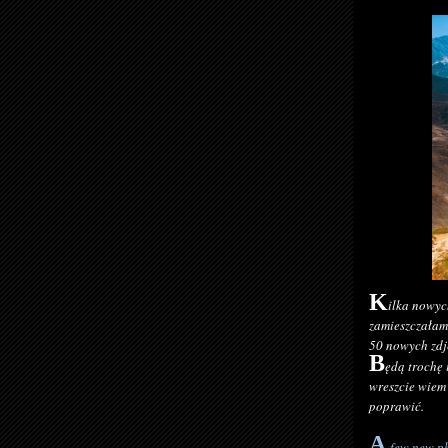
K
ilka nowyc
zamieszczałam
50 nowych zdj
B
ędą trochę 
wreszcie wiem 
poprawić.
A
few new pho