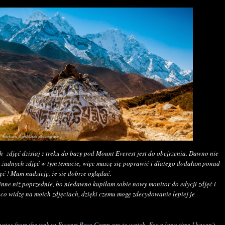
h zdjęć dzisiaj z treku do bazy pod Mount Everest jest do obejrzenia. Dawno nie
 żadnych zdjęć w tym temacie, więc muszę się poprawić i dlatego dodałam ponad
ęć ! Mam nadzieję, że się dobrze oglądać.
inne niż poprzednie, bo niedawno kupiłam sobie nowy monitor do edycji zdjęć i
co widzę na moich zdjęciach, dzięki czemu mogę zdecydowanie lepiej je
tos from the trek to Everest Base Camp are to watch. For a long time I haven't