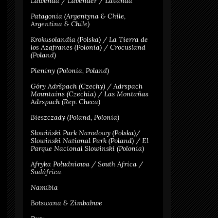
Lawenda / Lavender / Lavanda
Patagonia (Argentyna & Chile,
Argentina & Chile)
Krokusolandia (Polska) / La Tierra de
los Azafranes (Polonia) / Crocusland
(Poland)
Pieniny (Polonia, Poland)
Góry Adršpach (Czechy) / Adrspach
Mountains (Czechia) / Las Montañas
Adrspach (Rep. Checa)
Bieszczady (Poland, Polonia)
Słowiński Park Narodowy (Polska)/
Slowinski National Park (Poland) / El
Parque Nacional Slowinski (Polonia)
Afryka Południowa / South Africa /
Sudáfrica
Namibia
Botswana & Zimbabwe