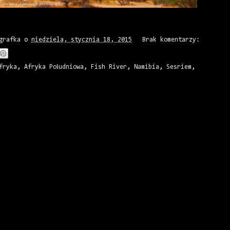
grafka
o
niedziela, stycznia 18, 2015
Brak komentarzy:
fryka
,
Afryka Południowa
,
Fish River
,
Namibia
,
Sesriem
,