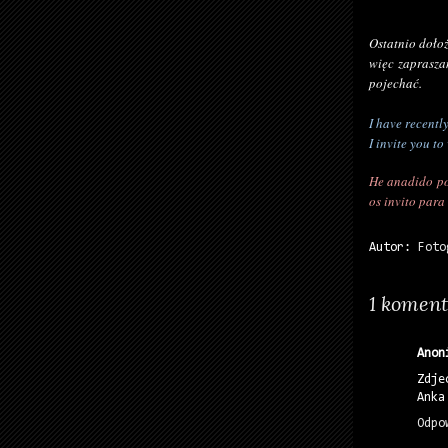
Ostatnio dołoż
więc zaprasza
pojechać.
I have recent
I invite you t
He anadido poc
os invito para
Autor:
Foto
1 koment
Anon
Zdje
Anka
Odpo