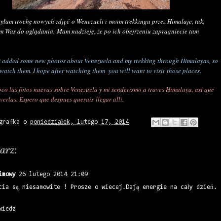
yłam trochę nowych zdjęć o Wenezueli i moim trekkingu przez Himalaje, tak,
m Was do oglądania. Mam nadzieję, że po ich obejrzeniu zapragniecie tam
ly added some new photos about Venezuela and my trekking through Himalayas, so
o watch them. I hope after watching them you will want to visit those places.
o las fotos nuevas sobre Venezuela y mi senderismo a traves Himalaya, asi que
 verlas. Espero que despues querais llegar alli.
grafka
o
poniedziałek, lutego 17, 2014
arz:
imowy
26 lutego 2014 21:09
cia są niesamowite ! Prosze o wiecej.Dają energie na cały dzień.
wiedz