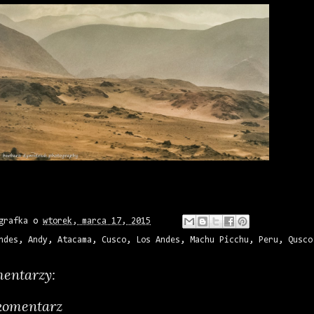
grafka
o
wtorek, marca 17, 2015
ndes
,
Andy
,
Atacama
,
Cusco
,
Los Andes
,
Machu Picchu
,
Peru
,
Qusco
entarzy:
 komentarz