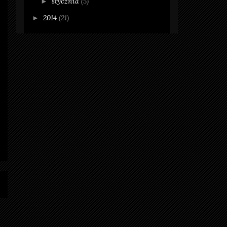
stycznia
(5)
►
2014
(21)
►