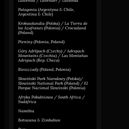
Lawenda / Lavender / Lavanda
Patagonia (Argentyna & Chile,
Argentina & Chile)
Krokusolandia (Polska) / La Tierra de
los Azafranes (Polonia) / Crocusland
(Poland)
Pieniny (Polonia, Poland)
Góry Adršpach (Czechy) / Adrspach
Mountains (Czechia) / Las Montañas
Adrspach (Rep. Checa)
Bieszczady (Poland, Polonia)
Słowiński Park Narodowy (Polska)/
Slowinski National Park (Poland) / El
Parque Nacional Slowinski (Polonia)
Afryka Południowa / South Africa /
Sudáfrica
Namibia
Botswana & Zimbabwe