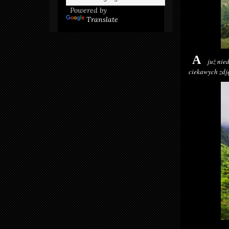
Powered by
Translate
A
już nie
ciekawych zdj